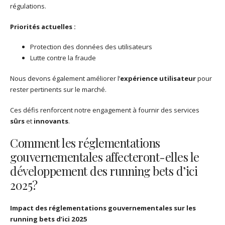
régulations.
Priorités actuelles :
Protection des données des utilisateurs
Lutte contre la fraude
Nous devons également améliorer l’
expérience utilisateur
pour
rester pertinents sur le marché.
Ces défis renforcent notre engagement à fournir des services
sûrs
et
innovants
.
Comment les réglementations
gouvernementales affecteront-elles le
développement des running bets d’ici
2025?
Impact des réglementations gouvernementales sur les
running bets d’ici 2025