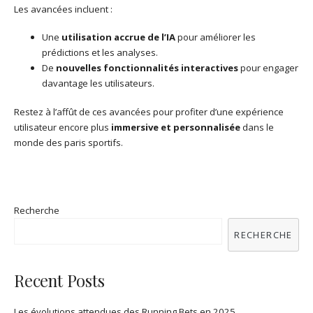
Les avancées incluent :
Une
utilisation accrue de l’IA
pour améliorer les
prédictions et les analyses.
De
nouvelles fonctionnalités interactives
pour engager
davantage les utilisateurs.
Restez à l’affût de ces avancées pour profiter d’une expérience
utilisateur encore plus
immersive et personnalisée
dans le
monde des paris sportifs.
Recherche
RECHERCHE
Recent Posts
Les évolutions attendues des Running Bets en 2025