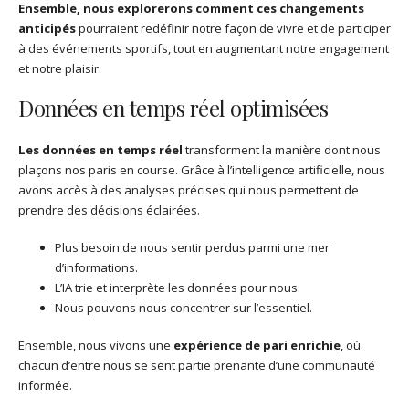
Ensemble, nous explorerons comment ces changements
anticipés
pourraient redéfinir notre façon de vivre et de participer
à des événements sportifs, tout en augmentant notre engagement
et notre plaisir.
Données en temps réel optimisées
Les données en temps réel
transforment la manière dont nous
plaçons nos paris en course. Grâce à l’intelligence artificielle, nous
avons accès à des analyses précises qui nous permettent de
prendre des décisions éclairées.
Plus besoin de nous sentir perdus parmi une mer
d’informations.
L’IA trie et interprète les données pour nous.
Nous pouvons nous concentrer sur l’essentiel.
Ensemble, nous vivons une
expérience de pari enrichie
, où
chacun d’entre nous se sent partie prenante d’une communauté
informée.