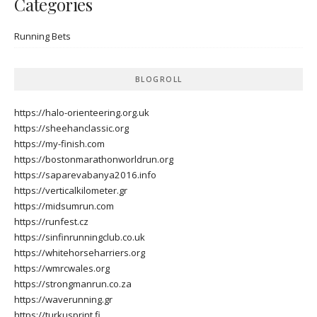
Categories
Running Bets
BLOGROLL
https://halo-orienteering.org.uk
https://sheehanclassic.org
https://my-finish.com
https://bostonmarathonworldrun.org
https://saparevabanya2016.info
https://verticalkilometer.gr
https://midsumrun.com
https://runfest.cz
https://sinfinrunningclub.co.uk
https://whitehorseharriers.org
https://wmrcwales.org
https://strongmanrun.co.za
https://waverunning.gr
https://turkusprint.fi