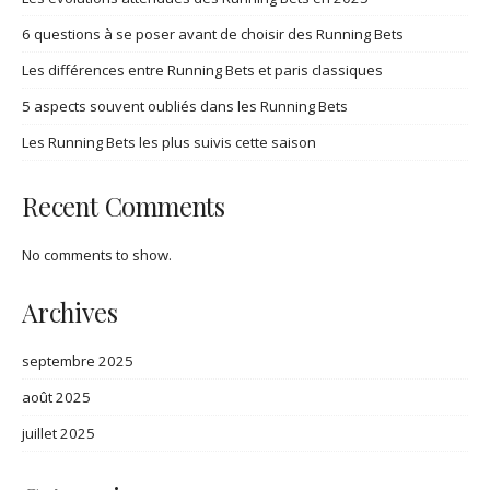
6 questions à se poser avant de choisir des Running Bets
Les différences entre Running Bets et paris classiques
5 aspects souvent oubliés dans les Running Bets
Les Running Bets les plus suivis cette saison
Recent Comments
No comments to show.
Archives
septembre 2025
août 2025
juillet 2025