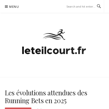
Skip
MENU
to
content
LETEILCOURT.FR – RUNNING
BETS
Les évolutions attendues des
Running Bets en 2025