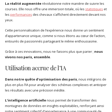
La réalité augmentée
révolutionne notre manière de suivre les
courses. Elle nous offre une immersion totale, où les
statistiques
et
les
performances
des chevaux s’affichent directement devant nos
yeux.
Cette personnalisation de l’expérience nous donne un sentiment
d’appartenance unique, comme si nous étions au cœur de l’action,
entourés de passionnés partageant le même enthousiasme.
Grâce à ces innovations, nous ne faisons plus que parier ;
nous
vivons nos paris, ensemble
.
Utilisation accrue de l’IA
Dans notre quête d’optimisation des paris
, nous intégrons de
plus en plus l’IA pour analyser des schémas complexes et anticiper
les résultats avec une précision inédite.
L’intelligence artificielle
nous permet de transformer des
montagnes de données en insights exploitables, renforçant ainsi
notre sentiment collectif d’appartenance à une communauté de