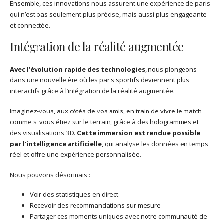
Ensemble, ces innovations nous assurent une expérience de paris
qui n’est pas seulement plus précise, mais aussi plus engageante
et connectée.
Intégration de la réalité augmentée
Avec l’évolution rapide des technologies
, nous plongeons
dans une nouvelle ère où les paris sportifs deviennent plus
interactifs grâce à l’intégration de la réalité augmentée.
Imaginez-vous, aux côtés de vos amis, en train de vivre le match
comme si vous étiez sur le terrain, grâce à des hologrammes et
des visualisations 3D.
Cette immersion est rendue possible
par l’intelligence artificielle
, qui analyse les données en temps
réel et offre une expérience personnalisée.
Nous pouvons désormais :
Voir des statistiques en direct
Recevoir des recommandations sur mesure
Partager ces moments uniques avec notre communauté de