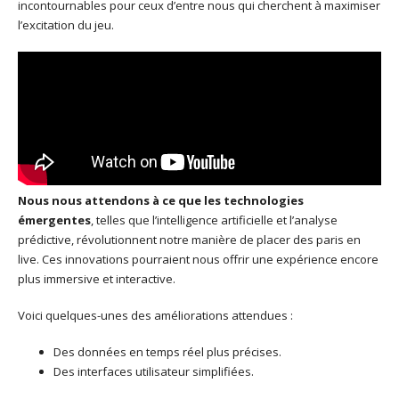
incontournables pour ceux d’entre nous qui cherchent à maximiser
l’excitation du jeu.
Nous nous attendons à ce que les technologies
émergentes
, telles que l’intelligence artificielle et l’analyse
prédictive, révolutionnent notre manière de placer des paris en
live. Ces innovations pourraient nous offrir une expérience encore
plus immersive et interactive.
Voici quelques-unes des améliorations attendues :
Des données en temps réel plus précises.
Des interfaces utilisateur simplifiées.