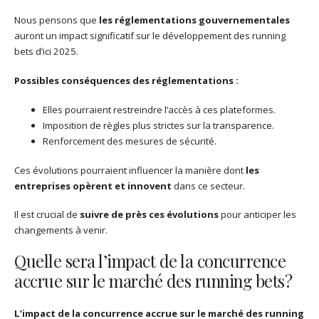
Nous pensons que
les réglementations gouvernementales
auront un impact significatif sur le développement des running
bets d’ici 2025.
Possibles conséquences des réglementations :
Elles pourraient restreindre l’accès à ces plateformes.
Imposition de règles plus strictes sur la transparence.
Renforcement des mesures de sécurité.
Ces évolutions pourraient influencer la manière dont
les
entreprises opèrent et innovent
dans ce secteur.
Il est crucial de
suivre de près ces évolutions
pour anticiper les
changements à venir.
Quelle sera l’impact de la concurrence
accrue sur le marché des running bets?
L’impact de la concurrence accrue sur le marché des running