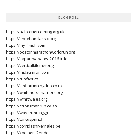
BLOGROLL
https://halo-orienteering.org.uk
https://sheehanclassic.org
https://my-finish.com
https://bostonmarathonworldrun.org
https://saparevabanya2016.info
https://verticalkilometer.gr
https://midsumrun.com
https://runfest.cz
https://sinfinrunningclub.co.uk
https://whitehorseharriers.org
https://wmrcwales.org
https://strongmanrun.co.za
https://waverunning.gr
https://turkusprint.fi
https://corridashivernales.be
https://koelner12er.de