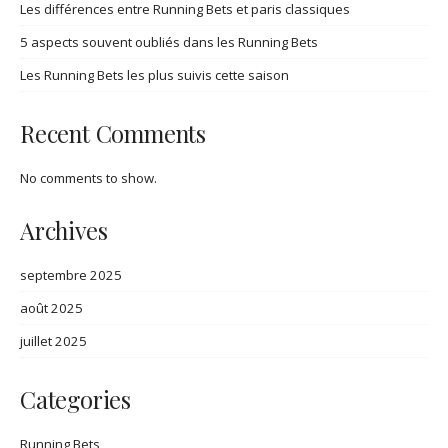
Les différences entre Running Bets et paris classiques
5 aspects souvent oubliés dans les Running Bets
Les Running Bets les plus suivis cette saison
Recent Comments
No comments to show.
Archives
septembre 2025
août 2025
juillet 2025
Categories
Running Bets