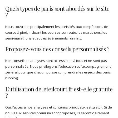
Quels types de paris sont abordés sur le site
?
Nous couvrons principalement les paris liés aux compétitions de
course à pied, incluant les courses sur route, les marathons, les
semi-marathons et autres événements running.
Proposez-vous des conseils personnalisés ?
Nos conseils et analyses sont accessibles à tous et ne sont pas
personnalisés. Nous privilégions l’éducation et l’accompagnement
général pour que chacun puisse comprendre les enjeux des paris
running.
L’utilisation de leteilcourt.fr est-elle gratuite
?
Oui, l’accès à nos analyses et contenus principaux est gratuit. Si de
nouveaux services premium sont proposés, ils seront clairement