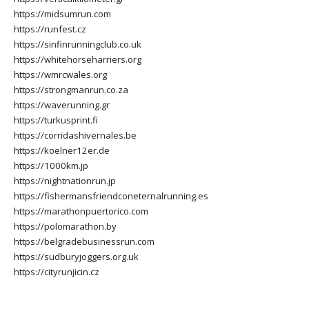
https://midsumrun.com
https://runfest.cz
https://sinfinrunningclub.co.uk
https://whitehorseharriers.org
https://wmrcwales.org
https://strongmanrun.co.za
https://waverunning.gr
https://turkusprint.fi
https://corridashivernales.be
https://koelner12er.de
https://1000km.jp
https://nightnationrun.jp
https://fishermansfriendconeternalrunning.es
https://marathonpuertorico.com
https://polomarathon.by
https://belgradebusinessrun.com
https://sudburyjoggers.org.uk
https://cityrunjicin.cz