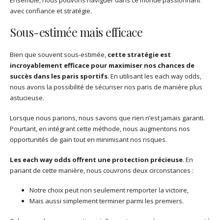
Ensemble, nous pouvons naviguer dans ce monde passionnant
avec confiance et stratégie.
Sous-estimée mais efficace
Bien que souvent sous-estimée,
cette stratégie est
incroyablement efficace pour maximiser nos chances de
succès dans les paris sportifs
. En utilisant les each way odds,
nous avons la possibilité de sécuriser nos paris de manière plus
astucieuse.
Lorsque nous parions, nous savons que rien n’est jamais garanti.
Pourtant, en intégrant cette méthode, nous augmentons nos
opportunités de gain tout en minimisant nos risques.
Les each way odds offrent une protection précieuse
. En
pariant de cette manière, nous couvrons deux circonstances :
Notre choix peut non seulement remporter la victoire,
Mais aussi simplement terminer parmi les premiers.