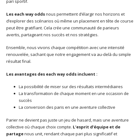
pari sportif.
Les each way odds
nous permettent d’élargir nos horizons et
d’explorer des scénarios où même un placement en tête de course
peut être gratifiant. Cela crée une communauté de parieurs
avertis, partageant nos succès et nos stratégies.
Ensemble, nous vivons chaque compétition avec une intensité
renouvelée, sachant que notre engagement va au-delà du simple
résultat final.
Les avantages des each way odds incluent :
La possibilité de miser sur des résultats intermédiaires
La transformation de chaque moment en une occasion de
succès
La conversion des paris en une aventure collective
Parier ne devient pas juste un jeu de hasard, mais une aventure
collective où chaque choix compte.
L’esprit d’équipe et de
partage
nous unit, rendant chaque pari plus significatif et