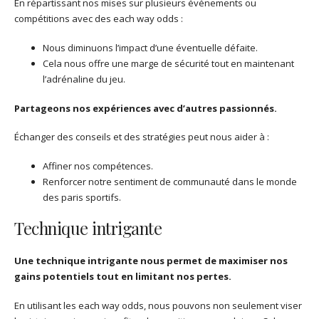
En répartissant nos mises sur plusieurs événements ou
compétitions avec des each way odds :
Nous diminuons l’impact d’une éventuelle défaite.
Cela nous offre une marge de sécurité tout en maintenant
l’adrénaline du jeu.
Partageons nos expériences avec d’autres passionnés.
Échanger des conseils et des stratégies peut nous aider à :
Affiner nos compétences.
Renforcer notre sentiment de communauté dans le monde
des paris sportifs.
Technique intrigante
Une technique intrigante nous permet de maximiser nos
gains potentiels tout en limitant nos pertes.
En utilisant les each way odds, nous pouvons non seulement viser