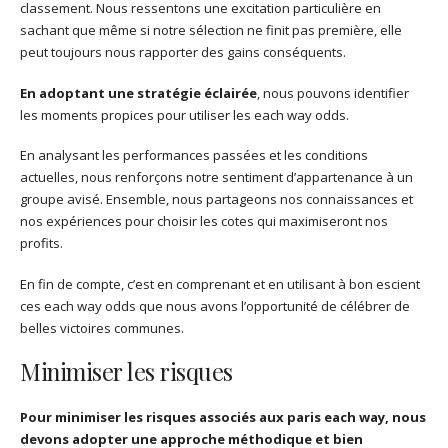
classement. Nous ressentons une excitation particulière en
sachant que même si notre sélection ne finit pas première, elle
peut toujours nous rapporter des gains conséquents.
En adoptant une stratégie éclairée
, nous pouvons identifier
les moments propices pour utiliser les each way odds.
En analysant les performances passées et les conditions
actuelles, nous renforçons notre sentiment d’appartenance à un
groupe avisé. Ensemble, nous partageons nos connaissances et
nos expériences pour choisir les cotes qui maximiseront nos
profits.
En fin de compte, c’est en comprenant et en utilisant à bon escient
ces each way odds que nous avons l’opportunité de célébrer de
belles victoires communes.
Minimiser les risques
Pour minimiser les risques associés aux paris each way, nous
devons adopter une approche méthodique et bien