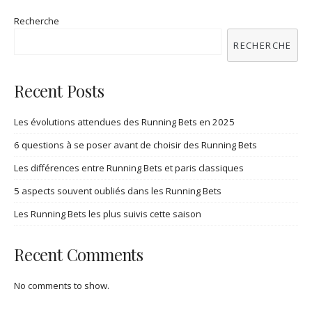
Recherche
RECHERCHE
Recent Posts
Les évolutions attendues des Running Bets en 2025
6 questions à se poser avant de choisir des Running Bets
Les différences entre Running Bets et paris classiques
5 aspects souvent oubliés dans les Running Bets
Les Running Bets les plus suivis cette saison
Recent Comments
No comments to show.